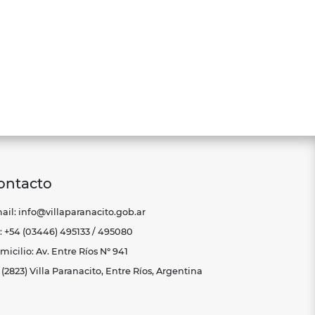
ontacto
ail: info@villaparanacito.gob.ar
l: +54 (03446) 495133 / 495080
icilio: Av. Entre Ríos N° 941
(2823) Villa Paranacito, Entre Ríos, Argentina