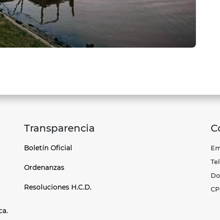
Transparencia
C
Boletín Oficial
Em
Te
Ordenanzas
Dom
Resoluciones H.C.D.
CP 
ca.