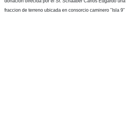
donacion ofrecida por el Sr. Schaaber Carlos Edgardo una
fraccion de terreno ubicada en consorcio caminero "Isla 9"