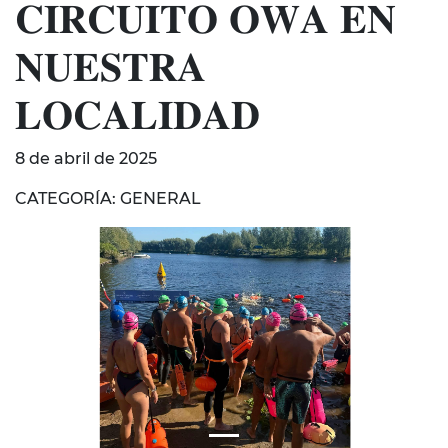
𝐂𝐈𝐑𝐂𝐔𝐈𝐓𝐎 𝐎𝐖𝐀 𝐄𝐍
𝐍𝐔𝐄𝐒𝐓𝐑𝐀
𝐋𝐎𝐂𝐀𝐋𝐈𝐃𝐀𝐃
8 de abril de 2025
CATEGORÍA: GENERAL
Anterior
Sigui