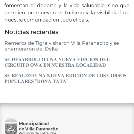
fomentan el deporte y la vida saludable, sino que
también promueven el turismo y la visibilidad de
nuestra comunidad en todo el país.
Noticias recientes
Remeros de Tigre visitaron Villa Paranacito y se
enamoraron del Delta
𝐒𝐄 𝐃𝐄𝐒𝐀𝐑𝐑𝐎𝐋𝐋𝐎̀ 𝐔𝐍𝐀 𝐍𝐔𝐄𝐕𝐀 𝐄𝐃𝐈𝐂𝐈𝐎́𝐍 𝐃𝐄𝐋
𝐂𝐈𝐑𝐂𝐔𝐈𝐓𝐎 𝐎𝐖𝐀 𝐄𝐍 𝐍𝐔𝐄𝐒𝐓𝐑𝐀 𝐋𝐎𝐂𝐀𝐋𝐈𝐃𝐀𝐃
𝐒𝐄 𝐑𝐄𝐀𝐋𝐈𝐙𝐎́ 𝐔𝐍𝐀 𝐍𝐔𝐄𝐕𝐀 𝐄𝐃𝐈𝐂𝐈𝐎́𝐍 𝐃𝐄 𝐋𝐎𝐒 𝐂𝐎𝐑𝐒𝐎𝐒
𝐏𝐎𝐏𝐔𝐋𝐀𝐑𝐄𝐒 “𝐃𝐎𝐍̃𝐀 𝐓𝐀𝐓𝐀”