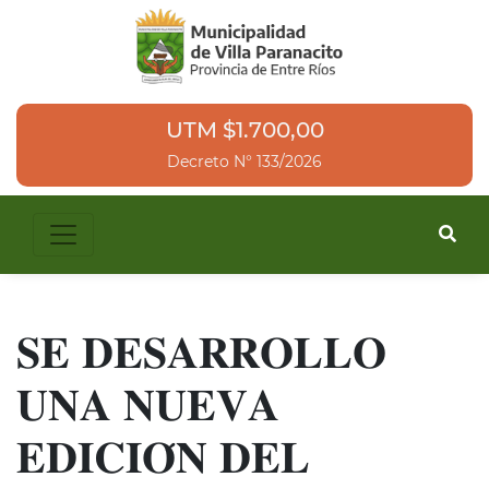
UTM $1.700,00
Decreto N° 133/2026
𝐒𝐄 𝐃𝐄𝐒𝐀𝐑𝐑𝐎𝐋𝐋𝐎̀
𝐔𝐍𝐀 𝐍𝐔𝐄𝐕𝐀
𝐄𝐃𝐈𝐂𝐈𝐎́𝐍 𝐃𝐄𝐋